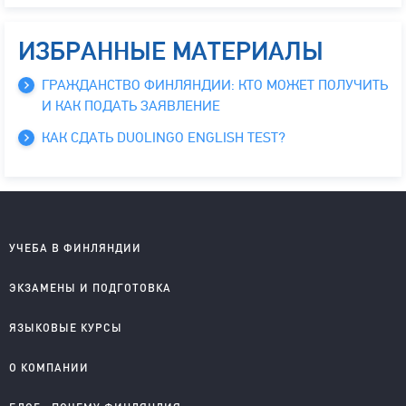
ИЗБРАННЫЕ МАТЕРИАЛЫ
ГРАЖДАНСТВО ФИНЛЯНДИИ: КТО МОЖЕТ ПОЛУЧИТЬ
И КАК ПОДАТЬ ЗАЯВЛЕНИЕ
КАК СДАТЬ DUOLINGO ENGLISH TEST?
УЧЕБА В ФИНЛЯНДИИ
Школы на английском
ЭКЗАМЕНЫ И ПОДГОТОВКА
Колледжи на английском
Университеты на английском
IELTS подготовка и проведение
ЯЗЫКОВЫЕ КУРСЫ
Колледжи на финском
YKI подготовка и регистрация
Английский для детей
О КОМПАНИИ
Английский для школьников
Английский для старшеклассников
О компании