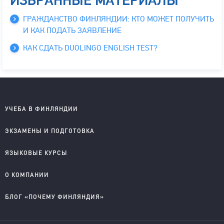
ИЗБРАННЫЕ МАТЕРИАЛЫ
ГРАЖДАНСТВО ФИНЛЯНДИИ: КТО МОЖЕТ ПОЛУЧИТЬ
И КАК ПОДАТЬ ЗАЯВЛЕНИЕ
КАК СДАТЬ DUOLINGO ENGLISH TEST?
УЧЕБА В ФИНЛЯНДИИ
Школы на английском
ЭКЗАМЕНЫ И ПОДГОТОВКА
Колледжи на английском
Университеты на английском
IELTS подготовка и проведение
ЯЗЫКОВЫЕ КУРСЫ
Колледжи на финском
YKI подготовка и регистрация
Английский для детей
О КОМПАНИИ
Английский для школьников
Английский для старшеклассников
О компании
БЛОГ «ПОЧЕМУ ФИНЛЯНДИЯ»
Английский для взрослых
Правовые документы
Финский для поступающих
Приглашаем к сотрудничеству
Учеба в Финляндии на английском
Учеба в Финляндии на финском