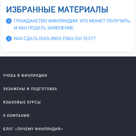
ИЗБРАННЫЕ МАТЕРИАЛЫ
ГРАЖДАНСТВО ФИНЛЯНДИИ: КТО МОЖЕТ ПОЛУЧИТЬ
И КАК ПОДАТЬ ЗАЯВЛЕНИЕ
КАК СДАТЬ DUOLINGO ENGLISH TEST?
УЧЕБА В ФИНЛЯНДИИ
Школы на английском
ЭКЗАМЕНЫ И ПОДГОТОВКА
Колледжи на английском
Университеты на английском
IELTS подготовка и проведение
ЯЗЫКОВЫЕ КУРСЫ
Колледжи на финском
YKI подготовка и регистрация
Английский для детей
О КОМПАНИИ
Английский для школьников
Английский для старшеклассников
О компании
БЛОГ «ПОЧЕМУ ФИНЛЯНДИЯ»
Английский для взрослых
Правовые документы