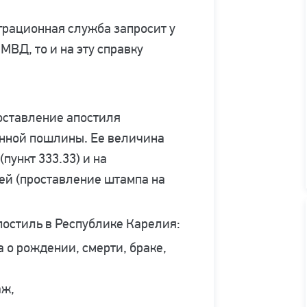
грационная служба запросит у
МВД, то и на эту справку
оставление апостиля
нной пошлины. Ее величина
пункт 333.33) и на
ей (проставление штампа на
остиль в Республике Карелия:
 о рождении, смерти, браке,
аж,