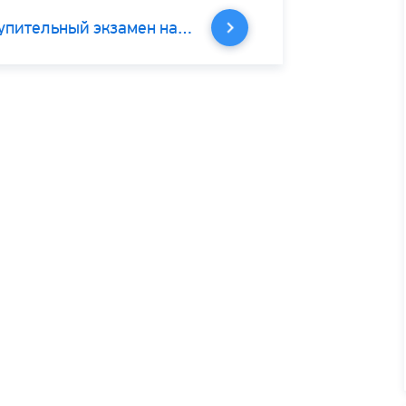
Максим из Казахстана: как проходил вступительный экзамен на финском языке в Хельсинки