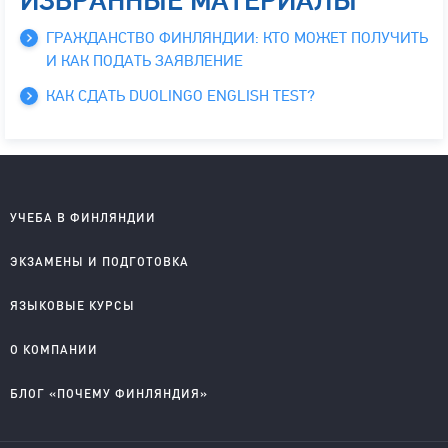
ИЗБРАННЫЕ МАТЕРИАЛЫ
ГРАЖДАНСТВО ФИНЛЯНДИИ: КТО МОЖЕТ ПОЛУЧИТЬ
И КАК ПОДАТЬ ЗАЯВЛЕНИЕ
КАК СДАТЬ DUOLINGO ENGLISH TEST?
УЧЕБА В ФИНЛЯНДИИ
Школы на английском
ЭКЗАМЕНЫ И ПОДГОТОВКА
Колледжи на английском
Университеты на английском
IELTS подготовка и проведение
ЯЗЫКОВЫЕ КУРСЫ
Колледжи на финском
YKI подготовка и регистрация
Английский для детей
О КОМПАНИИ
Английский для школьников
Английский для старшеклассников
О компании
БЛОГ «ПОЧЕМУ ФИНЛЯНДИЯ»
Английский для взрослых
Правовые документы
Финский для поступающих
Приглашаем к сотрудничеству
Учеба в Финляндии на английском