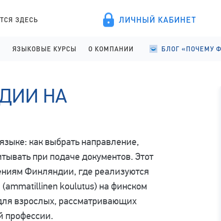
ЛИЧНЫЙ КАБИНЕТ
ТСЯ ЗДЕСЬ
А
ЯЗЫКОВЫЕ КУРСЫ
О КОМПАНИИ
БЛОГ «ПОЧЕМУ 
ПРОВЕДЕНИЕ
АНГЛИЙСКИЙ ДЛЯ ДЕТЕЙ
О КОМПАНИИ
УЧЕБА В ФИНЛЯНД
ДИИ НА
ИСТРАЦИЯ
АНГЛИЙСКИЙ ДЛЯ ШКОЛЬНИКОВ
ПРАВОВЫЕ ДОКУМЕНТЫ
УЧЕБА В ФИНЛЯНД
АНГЛИЙСКИЙ ДЛЯ СТАРШЕКЛАССНИКОВ
СОТРУДНИЧЕСТВО
СТУДЕНЧЕСКАЯ Ж
АНГЛИЙСКИЙ ДЛЯ ВЗРОСЛЫХ
ЯЗЫКОВЫЕ КУРСЫ
языке: как выбрать направление,
ФИНСКИЙ ДЛЯ ПОСТУПАЮЩИХ
ОТЗЫВЫ
читывать при подаче документов. Этот
ниям Финляндии, где реализуются
ammatillinen koulutus) на финском
 для взрослых, рассматривающих
й профессии.