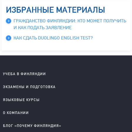
ИЗБРАННЫЕ МАТЕРИАЛЫ
ГРАЖДАНСТВО ФИНЛЯНДИИ: КТО МОЖЕТ ПОЛУЧИТЬ
И КАК ПОДАТЬ ЗАЯВЛЕНИЕ
КАК СДАТЬ DUOLINGO ENGLISH TEST?
УЧЕБА В ФИНЛЯНДИИ
Школы на английском
ЭКЗАМЕНЫ И ПОДГОТОВКА
Колледжи на английском
Университеты на английском
IELTS подготовка и проведение
ЯЗЫКОВЫЕ КУРСЫ
Колледжи на финском
YKI подготовка и регистрация
Английский для детей
О КОМПАНИИ
Английский для школьников
Английский для старшеклассников
О компании
БЛОГ «ПОЧЕМУ ФИНЛЯНДИЯ»
Английский для взрослых
Правовые документы