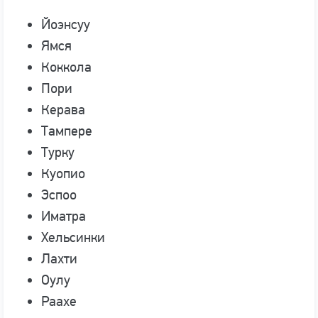
Йоэнсуу
Ямся
Коккола
Пори
Керава
Тампере
Турку
Куопио
Эспоо
Иматра
Хельсинки
Лахти
Оулу
Раахе