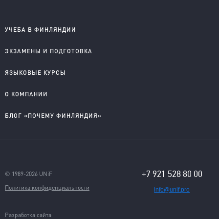
УЧЕБА В ФИНЛЯНДИИ
Школы на английском
ЭКЗАМЕНЫ И ПОДГОТОВКА
Колледжи на английском
Университеты на английском
IELTS подготовка и проведение
ЯЗЫКОВЫЕ КУРСЫ
Колледжи на финском
YKI подготовка и регистрация
Английский для детей
О КОМПАНИИ
Английский для школьников
Английский для старшеклассников
О компании
БЛОГ «ПОЧЕМУ ФИНЛЯНДИЯ»
Английский для взрослых
Правовые документы
Финский для поступающих
Приглашаем к сотрудничеству
Учеба в Финляндии на английском
Учеба в Финляндии на финском
Студентческая жизнь
Языковые курсы
Отзывы
+7 921 528 80 00
© 1989-2026 UNiF
Политика конфиденциальности
info@unif.pro
Разработка сайта