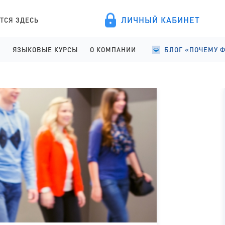
ЛИЧНЫЙ КАБИНЕТ
ТСЯ ЗДЕСЬ
А
ЯЗЫКОВЫЕ КУРСЫ
О КОМПАНИИ
БЛОГ «ПОЧЕМУ 
ПРОВЕДЕНИЕ
АНГЛИЙСКИЙ ДЛЯ ДЕТЕЙ
О КОМПАНИИ
УЧЕБА В ФИНЛЯНД
ИСТРАЦИЯ
АНГЛИЙСКИЙ ДЛЯ ШКОЛЬНИКОВ
ПРАВОВЫЕ ДОКУМЕНТЫ
УЧЕБА В ФИНЛЯНД
АНГЛИЙСКИЙ ДЛЯ СТАРШЕКЛАССНИКОВ
СОТРУДНИЧЕСТВО
СТУДЕНЧЕСКАЯ Ж
АНГЛИЙСКИЙ ДЛЯ ВЗРОСЛЫХ
ЯЗЫКОВЫЕ КУРСЫ
ФИНСКИЙ ДЛЯ ПОСТУПАЮЩИХ
ОТЗЫВЫ