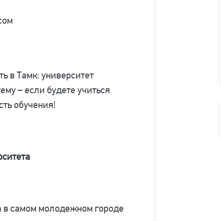
сом
ть в Тамк: университет
ему – если будете учиться
сть обучения!
рситета
а в самом молодежном городе