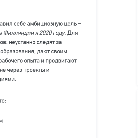
тавил себе амбициозную цель –
в Финляндии к 2020 году
. Для
в: неустанно следят за
 образования, дают своим
рабочего опыта и продвигают
не через проекты и
циями.
то:
м