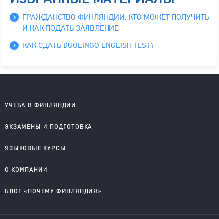
ГРАЖДАНСТВО ФИНЛЯНДИИ: КТО МОЖЕТ ПОЛУЧИТЬ
И КАК ПОДАТЬ ЗАЯВЛЕНИЕ
КАК СДАТЬ DUOLINGO ENGLISH TEST?
УЧЕБА В ФИНЛЯНДИИ
Школы на английском
ЭКЗАМЕНЫ И ПОДГОТОВКА
Колледжи на английском
Университеты на английском
IELTS подготовка и проведение
ЯЗЫКОВЫЕ КУРСЫ
Колледжи на финском
YKI подготовка и регистрация
Английский для детей
О КОМПАНИИ
Английский для школьников
Английский для старшеклассников
О компании
БЛОГ «ПОЧЕМУ ФИНЛЯНДИЯ»
Английский для взрослых
Правовые документы
Финский для поступающих
Приглашаем к сотрудничеству
Учеба в Финляндии на английском
Учеба в Финляндии на финском