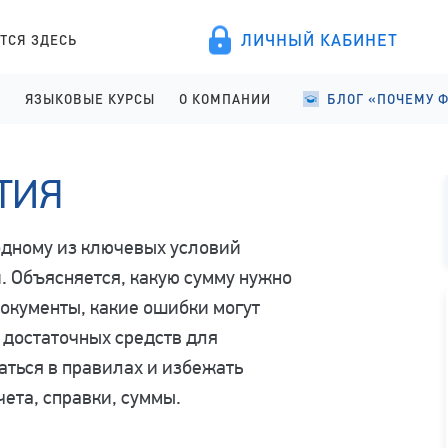
ЛИЧНЫЙ КАБИНЕТ
ТСЯ ЗДЕСЬ
А
ЯЗЫКОВЫЕ КУРСЫ
О КОМПАНИИ
БЛОГ «ПОЧЕМУ 
ПРОВЕДЕНИЕ
АНГЛИЙСКИЙ ДЛЯ ДЕТЕЙ
О КОМПАНИИ
УЧЕБА В ФИНЛЯНД
ТИЯ
ИСТРАЦИЯ
АНГЛИЙСКИЙ ДЛЯ ШКОЛЬНИКОВ
ПРАВОВЫЕ ДОКУМЕНТЫ
УЧЕБА В ФИНЛЯНД
АНГЛИЙСКИЙ ДЛЯ СТАРШЕКЛАССНИКОВ
СОТРУДНИЧЕСТВО
СТУДЕНЧЕСКАЯ Ж
дному из ключевых условий
АНГЛИЙСКИЙ ДЛЯ ВЗРОСЛЫХ
ЯЗЫКОВЫЕ КУРСЫ
 Объясняется, какую сумму нужно
ФИНСКИЙ ДЛЯ ПОСТУПАЮЩИХ
ОТЗЫВЫ
документы, какие ошибки могут
е достаточных средств для
ться в правилах и избежать
чета, справки, суммы.