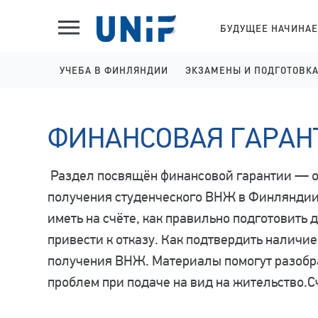
БУДУЩЕЕ НАЧИНАЕ
УЧЕБА В ФИНЛЯНДИИ
ЭКЗАМЕНЫ И ПОДГОТОВК
ШКОЛЫ НА АНГЛИЙСКОМ
IELTS ПОДГОТОВКА И 
ФИНАНСОВАЯ ГАРАН
КОЛЛЕДЖИ НА АНГЛИЙСКОМ
YKI ПОДГОТОВКА И РЕГ
УНИВЕРСИТЕТЫ НА АНГЛИЙСКОМ
Раздел посвящён финансовой гарантии — о
КОЛЛЕДЖИ НА ФИНСКОМ
получения студенческого ВНЖ в Финляндии.
иметь на счёте, как правильно подготовить 
привести к отказу. Как подтвердить наличи
получения ВНЖ. Материалы помогут разобра
проблем при подаче на вид на жительство.
С