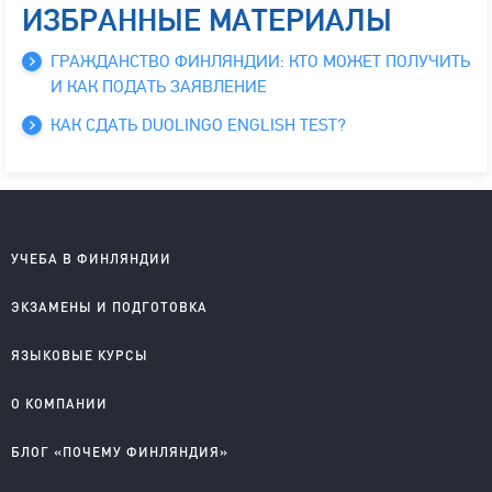
ИЗБРАННЫЕ МАТЕРИАЛЫ
ГРАЖДАНСТВО ФИНЛЯНДИИ: КТО МОЖЕТ ПОЛУЧИТЬ
И КАК ПОДАТЬ ЗАЯВЛЕНИЕ
КАК СДАТЬ DUOLINGO ENGLISH TEST?
УЧЕБА В ФИНЛЯНДИИ
Школы на английском
ЭКЗАМЕНЫ И ПОДГОТОВКА
Колледжи на английском
Университеты на английском
IELTS подготовка и проведение
ЯЗЫКОВЫЕ КУРСЫ
Колледжи на финском
YKI подготовка и регистрация
Английский для детей
О КОМПАНИИ
Английский для школьников
Английский для старшеклассников
О компании
БЛОГ «ПОЧЕМУ ФИНЛЯНДИЯ»
Английский для взрослых
Правовые документы
Финский для поступающих
Приглашаем к сотрудничеству
Учеба в Финляндии на английском