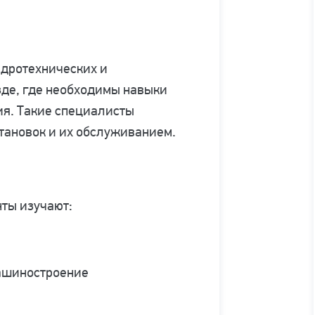
идротехнических и
зде, где необходимы навыки
я. Такие специалисты
тановок и их обслуживанием.
нты изучают:
машиностроение