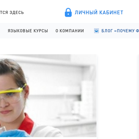
ЛИЧНЫЙ КАБИНЕТ
ТСЯ ЗДЕСЬ
А
ЯЗЫКОВЫЕ КУРСЫ
О КОМПАНИИ
БЛОГ «ПОЧЕМУ 
ПРОВЕДЕНИЕ
АНГЛИЙСКИЙ ДЛЯ ДЕТЕЙ
О КОМПАНИИ
УЧЕБА В ФИНЛЯНД
ИСТРАЦИЯ
АНГЛИЙСКИЙ ДЛЯ ШКОЛЬНИКОВ
ПРАВОВЫЕ ДОКУМЕНТЫ
УЧЕБА В ФИНЛЯНД
АНГЛИЙСКИЙ ДЛЯ СТАРШЕКЛАССНИКОВ
СОТРУДНИЧЕСТВО
СТУДЕНЧЕСКАЯ Ж
АНГЛИЙСКИЙ ДЛЯ ВЗРОСЛЫХ
ЯЗЫКОВЫЕ КУРСЫ
ФИНСКИЙ ДЛЯ ПОСТУПАЮЩИХ
ОТЗЫВЫ