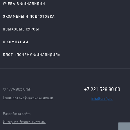
УЧЕБА В ФИНЛЯНДИИ
Школы на английском
ЭКЗАМЕНЫ И ПОДГОТОВКА
Колледжи на английском
Университеты на английском
IELTS подготовка и проведение
ЯЗЫКОВЫЕ КУРСЫ
Колледжи на финском
YKI подготовка и регистрация
Английский для детей
О КОМПАНИИ
Английский для школьников
Английский для старшеклассников
О компании
БЛОГ «ПОЧЕМУ ФИНЛЯНДИЯ»
Английский для взрослых
Правовые документы
Финский для поступающих
Приглашаем к сотрудничеству
Учеба в Финляндии на английском
Учеба в Финляндии на финском
Студентческая жизнь
Языковые курсы
Отзывы
+7 921 528 80 00
© 1989-2026 UNiF
Политика конфиденциальности
info@unif.pro
Разработка сайта
Интернет-бизнес-системы