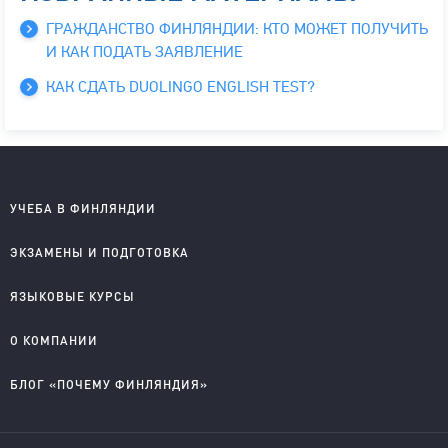
ГРАЖДАНСТВО ФИНЛЯНДИИ: КТО МОЖЕТ ПОЛУЧИТЬ
И КАК ПОДАТЬ ЗАЯВЛЕНИЕ
КАК СДАТЬ DUOLINGO ENGLISH TEST?
УЧЕБА В ФИНЛЯНДИИ
Школы на английском
ЭКЗАМЕНЫ И ПОДГОТОВКА
Колледжи на английском
Университеты на английском
IELTS подготовка и проведение
ЯЗЫКОВЫЕ КУРСЫ
Колледжи на финском
YKI подготовка и регистрация
Английский для детей
О КОМПАНИИ
Английский для школьников
Английский для старшеклассников
О компании
БЛОГ «ПОЧЕМУ ФИНЛЯНДИЯ»
Английский для взрослых
Правовые документы
Финский для поступающих
Приглашаем к сотрудничеству
Учеба в Финляндии на английском
Учеба в Финляндии на финском