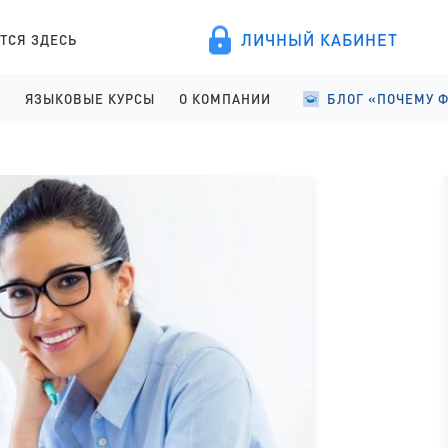
ЛИЧНЫЙ КАБИНЕТ
ТСЯ ЗДЕСЬ
А
ЯЗЫКОВЫЕ КУРСЫ
О КОМПАНИИ
БЛОГ «ПОЧЕМУ 
ПРОВЕДЕНИЕ
АНГЛИЙСКИЙ ДЛЯ ДЕТЕЙ
О КОМПАНИИ
УЧЕБА В ФИНЛЯНД
ИСТРАЦИЯ
АНГЛИЙСКИЙ ДЛЯ ШКОЛЬНИКОВ
ПРАВОВЫЕ ДОКУМЕНТЫ
УЧЕБА В ФИНЛЯНД
АНГЛИЙСКИЙ ДЛЯ СТАРШЕКЛАССНИКОВ
СОТРУДНИЧЕСТВО
СТУДЕНЧЕСКАЯ Ж
АНГЛИЙСКИЙ ДЛЯ ВЗРОСЛЫХ
ЯЗЫКОВЫЕ КУРСЫ
ФИНСКИЙ ДЛЯ ПОСТУПАЮЩИХ
ОТЗЫВЫ