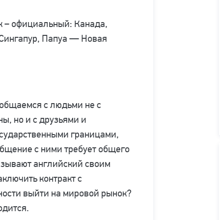
к – официальный: Канада,
 Сингапур, Папуа — Новая
 общаемся с людьми не с
ы, но и с друзьями и
осударственными границами,
общение с ними требует общего
азывают английский своим
ключить контракт с
ости выйти на мировой рынок?
одится.