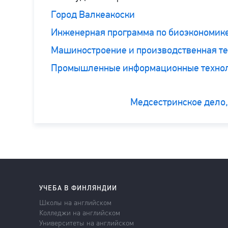
Город Валкеакоски
Инженерная программа по биоэкономик
Машиностроение и производственная те
Промышленные информационные техноло
Медсестринское дело
УЧЕБА В ФИНЛЯНДИИ
Школы на английском
Колледжи на английском
Университеты на английском