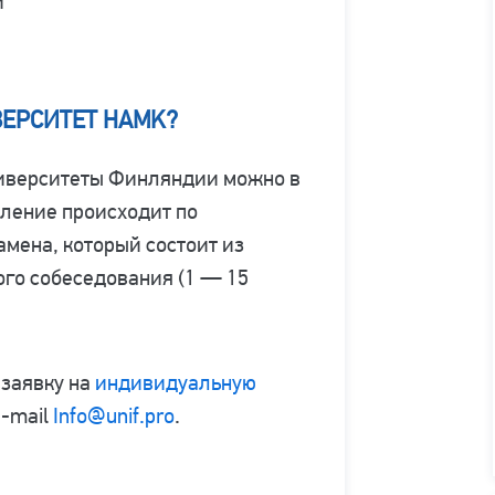
и
ВЕРСИТЕТ HAMK?
ниверситеты Финляндии можно в
исление происходит по
амена, который состоит из
ого собеседования (1 — 15
 заявку на
индивидуальную
e-mail
Info@unif.pro
.