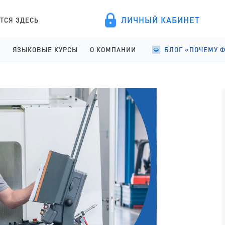
ЛИЧНЫЙ КАБИНЕТ
ТСЯ ЗДЕСЬ
А
ЯЗЫКОВЫЕ КУРСЫ
О КОМПАНИИ
БЛОГ «ПОЧЕМУ 
ПРОВЕДЕНИЕ
АНГЛИЙСКИЙ ДЛЯ ДЕТЕЙ
О КОМПАНИИ
УЧЕБА В ФИНЛЯНД
ИСТРАЦИЯ
АНГЛИЙСКИЙ ДЛЯ ШКОЛЬНИКОВ
ПРАВОВЫЕ ДОКУМЕНТЫ
УЧЕБА В ФИНЛЯНД
АНГЛИЙСКИЙ ДЛЯ СТАРШЕКЛАССНИКОВ
СОТРУДНИЧЕСТВО
СТУДЕНЧЕСКАЯ Ж
АНГЛИЙСКИЙ ДЛЯ ВЗРОСЛЫХ
ЯЗЫКОВЫЕ КУРСЫ
ФИНСКИЙ ДЛЯ ПОСТУПАЮЩИХ
ОТЗЫВЫ