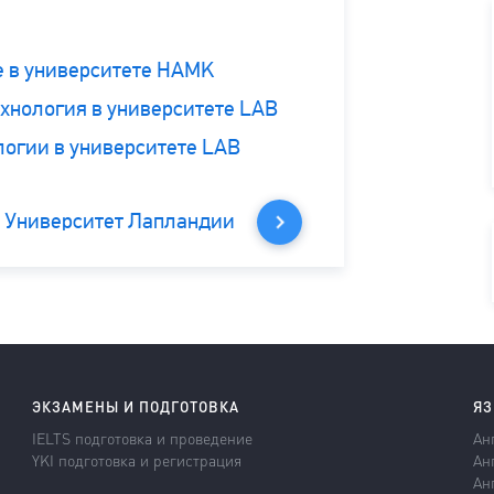
е в университете HAMK
хнология в университете LAB
гии в университете LAB
, Университет Лапландии
ЭКЗАМЕНЫ И ПОДГОТОВКА
ЯЗ
IELTS подготовка и проведение
Ан
YKI подготовка и регистрация
Ан
Ан