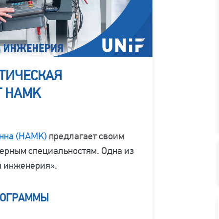
АТИЧЕСКАЯ
Т HAMK
нна (HAMK)
предлагает своим
нерным специальностям. Одна из
я инженерия».
РОГРАММЫ