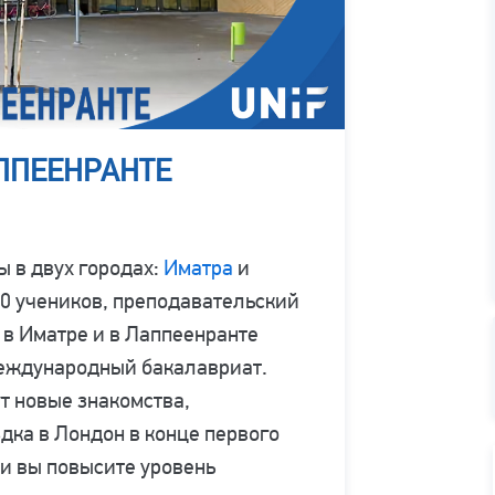
АППЕЕНРАНТЕ
 в двух городах:
Иматра
и
00 учеников, преподавательский
 в Иматре и в Лаппеенранте
Международный бакалавриат.
т новые знакомства,
ка в Лондон в конце первого
и вы повысите уровень