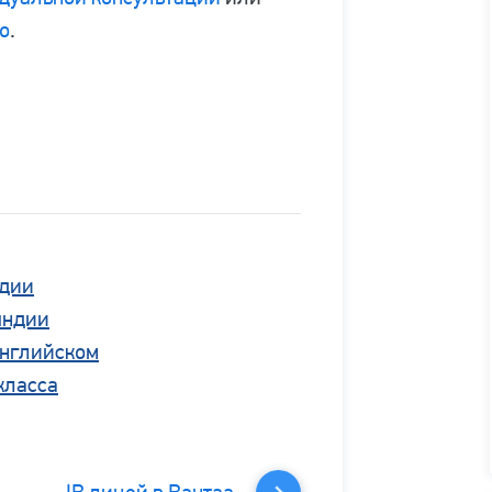
ro
.
ндии
яндии
английском
класса