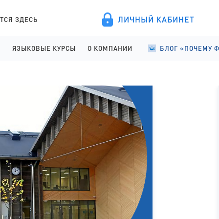
ЛИЧНЫЙ КАБИНЕТ
ТСЯ ЗДЕСЬ
А
ЯЗЫКОВЫЕ КУРСЫ
О КОМПАНИИ
БЛОГ «ПОЧЕМУ 
ПРОВЕДЕНИЕ
АНГЛИЙСКИЙ ДЛЯ ДЕТЕЙ
О КОМПАНИИ
УЧЕБА В ФИНЛЯНД
ИСТРАЦИЯ
АНГЛИЙСКИЙ ДЛЯ ШКОЛЬНИКОВ
ПРАВОВЫЕ ДОКУМЕНТЫ
УЧЕБА В ФИНЛЯНД
АНГЛИЙСКИЙ ДЛЯ СТАРШЕКЛАССНИКОВ
СОТРУДНИЧЕСТВО
СТУДЕНЧЕСКАЯ Ж
АНГЛИЙСКИЙ ДЛЯ ВЗРОСЛЫХ
ЯЗЫКОВЫЕ КУРСЫ
ФИНСКИЙ ДЛЯ ПОСТУПАЮЩИХ
ОТЗЫВЫ