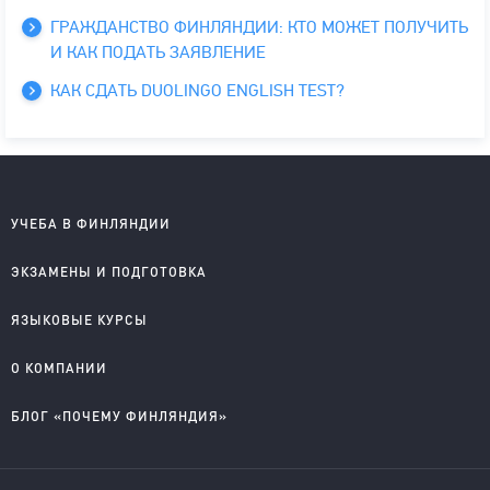
ГРАЖДАНСТВО ФИНЛЯНДИИ: КТО МОЖЕТ ПОЛУЧИТЬ
И КАК ПОДАТЬ ЗАЯВЛЕНИЕ
КАК СДАТЬ DUOLINGO ENGLISH TEST?
УЧЕБА В ФИНЛЯНДИИ
Школы на английском
ЭКЗАМЕНЫ И ПОДГОТОВКА
Колледжи на английском
Университеты на английском
IELTS подготовка и проведение
ЯЗЫКОВЫЕ КУРСЫ
Колледжи на финском
YKI подготовка и регистрация
Английский для детей
О КОМПАНИИ
Английский для школьников
Английский для старшеклассников
О компании
БЛОГ «ПОЧЕМУ ФИНЛЯНДИЯ»
Английский для взрослых
Правовые документы
Финский для поступающих
Приглашаем к сотрудничеству
Учеба в Финляндии на английском
Учеба в Финляндии на финском