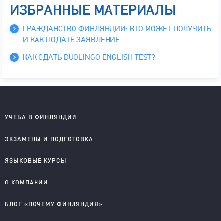
ИЗБРАННЫЕ МАТЕРИАЛЫ
ГРАЖДАНСТВО ФИНЛЯНДИИ: КТО МОЖЕТ ПОЛУЧИТЬ
И КАК ПОДАТЬ ЗАЯВЛЕНИЕ
КАК СДАТЬ DUOLINGO ENGLISH TEST?
УЧЕБА В ФИНЛЯНДИИ
Школы на английском
ЭКЗАМЕНЫ И ПОДГОТОВКА
Колледжи на английском
Университеты на английском
IELTS подготовка и проведение
ЯЗЫКОВЫЕ КУРСЫ
Колледжи на финском
YKI подготовка и регистрация
Английский для детей
О КОМПАНИИ
Английский для школьников
Английский для старшеклассников
О компании
БЛОГ «ПОЧЕМУ ФИНЛЯНДИЯ»
Английский для взрослых
Правовые документы
Финский для поступающих
Приглашаем к сотрудничеству