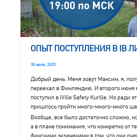
ОПЫТ ПОСТУПЛЕНИЯ В IB 
30 июля, 2025
Добрый день. Меня зовут Максим, я, пол
переехал в Финляндию. И второго июня 
поступил в iVille Safety Kurille. Но ради
пришлось пройти много-много-много ша
Вообще, все было достаточно сложно, но
а в плане понимания, что конкретно от т
финскими экзаменами в том, что они оч