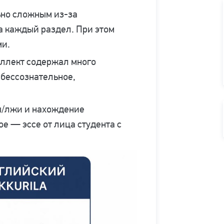
ьно сложным из-за
а каждый раздел. При этом
ми.
еллект содержал много
 бессознательное,
ы/лжи и нахождение
е — эссе от лица студента с