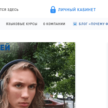
ЛИЧНЫЙ КАБИНЕТ
ТСЯ ЗДЕСЬ
А
ЯЗЫКОВЫЕ КУРСЫ
О КОМПАНИИ
БЛОГ «ПОЧЕМУ 
ПРОВЕДЕНИЕ
АНГЛИЙСКИЙ ДЛЯ ДЕТЕЙ
О КОМПАНИИ
УЧЕБА В ФИНЛЯНД
ИСТРАЦИЯ
АНГЛИЙСКИЙ ДЛЯ ШКОЛЬНИКОВ
ПРАВОВЫЕ ДОКУМЕНТЫ
УЧЕБА В ФИНЛЯНД
АНГЛИЙСКИЙ ДЛЯ СТАРШЕКЛАССНИКОВ
СОТРУДНИЧЕСТВО
СТУДЕНЧЕСКАЯ Ж
АНГЛИЙСКИЙ ДЛЯ ВЗРОСЛЫХ
ЯЗЫКОВЫЕ КУРСЫ
ФИНСКИЙ ДЛЯ ПОСТУПАЮЩИХ
ОТЗЫВЫ