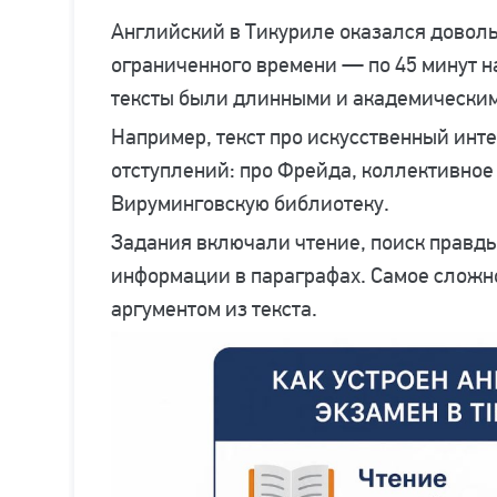
Английский в Тикуриле оказался довол
ограниченного времени — по 45 минут н
тексты были длинными и академически
Например, текст про искусственный инт
отступлений: про Фрейда, коллективное
Вируминговскую библиотеку.
Задания включали чтение, поиск правд
информации в параграфах. Самое сложно
аргументом из текста.