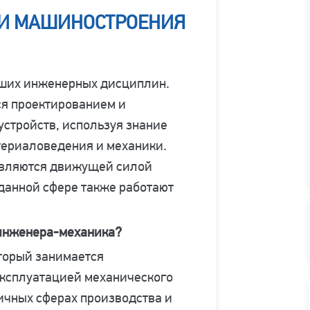
ТИ МАШИНОСТРОЕНИЯ
ших инженерных дисциплин.
я проектированием и
стройств, используя знание
териаловедения и механики.
являются движущей силой
данной сфере также работают
 инженера-механика?
торый занимается
эксплуатацией механического
ичных сферах производства и