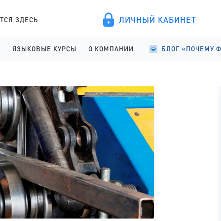
ЛИЧНЫЙ КАБИНЕТ
ТСЯ ЗДЕСЬ
А
ЯЗЫКОВЫЕ КУРСЫ
О КОМПАНИИ
БЛОГ «ПОЧЕМУ 
ПРОВЕДЕНИЕ
АНГЛИЙСКИЙ ДЛЯ ДЕТЕЙ
О КОМПАНИИ
УЧЕБА В ФИНЛЯНД
ИСТРАЦИЯ
АНГЛИЙСКИЙ ДЛЯ ШКОЛЬНИКОВ
ПРАВОВЫЕ ДОКУМЕНТЫ
УЧЕБА В ФИНЛЯНД
АНГЛИЙСКИЙ ДЛЯ СТАРШЕКЛАССНИКОВ
СОТРУДНИЧЕСТВО
СТУДЕНЧЕСКАЯ Ж
АНГЛИЙСКИЙ ДЛЯ ВЗРОСЛЫХ
ЯЗЫКОВЫЕ КУРСЫ
ФИНСКИЙ ДЛЯ ПОСТУПАЮЩИХ
ОТЗЫВЫ