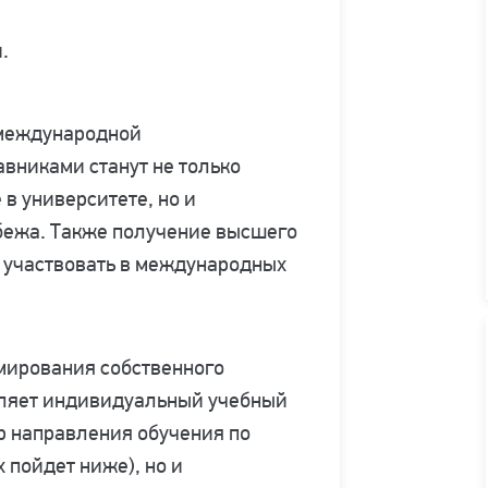
.
 международной
авниками станут не только
в университете, но и
бежа. Также получение высшего
 участвовать в международных
мирования собственного
авляет индивидуальный учебный
ор направления обучения по
 пойдет ниже), но и