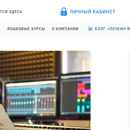
ЛИЧНЫЙ КАБИНЕТ
ТСЯ ЗДЕСЬ
А
ЯЗЫКОВЫЕ КУРСЫ
О КОМПАНИИ
БЛОГ «ПОЧЕМУ 
ПРОВЕДЕНИЕ
АНГЛИЙСКИЙ ДЛЯ ДЕТЕЙ
О КОМПАНИИ
УЧЕБА В ФИНЛЯНД
ИСТРАЦИЯ
АНГЛИЙСКИЙ ДЛЯ ШКОЛЬНИКОВ
ПРАВОВЫЕ ДОКУМЕНТЫ
УЧЕБА В ФИНЛЯНД
АНГЛИЙСКИЙ ДЛЯ СТАРШЕКЛАССНИКОВ
СОТРУДНИЧЕСТВО
СТУДЕНЧЕСКАЯ Ж
АНГЛИЙСКИЙ ДЛЯ ВЗРОСЛЫХ
ЯЗЫКОВЫЕ КУРСЫ
ФИНСКИЙ ДЛЯ ПОСТУПАЮЩИХ
ОТЗЫВЫ