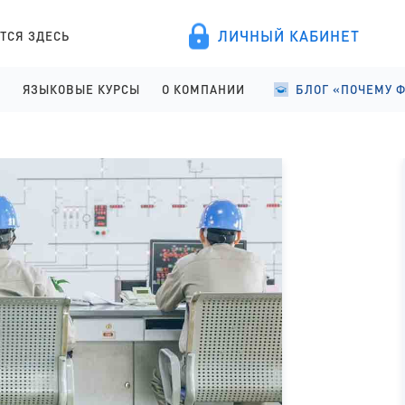
ЛИЧНЫЙ КАБИНЕТ
ТСЯ ЗДЕСЬ
А
ЯЗЫКОВЫЕ КУРСЫ
О КОМПАНИИ
БЛОГ «ПОЧЕМУ 
ПРОВЕДЕНИЕ
АНГЛИЙСКИЙ ДЛЯ ДЕТЕЙ
О КОМПАНИИ
УЧЕБА В ФИНЛЯНД
ИСТРАЦИЯ
АНГЛИЙСКИЙ ДЛЯ ШКОЛЬНИКОВ
ПРАВОВЫЕ ДОКУМЕНТЫ
УЧЕБА В ФИНЛЯНД
АНГЛИЙСКИЙ ДЛЯ СТАРШЕКЛАССНИКОВ
СОТРУДНИЧЕСТВО
СТУДЕНЧЕСКАЯ Ж
АНГЛИЙСКИЙ ДЛЯ ВЗРОСЛЫХ
ЯЗЫКОВЫЕ КУРСЫ
ФИНСКИЙ ДЛЯ ПОСТУПАЮЩИХ
ОТЗЫВЫ