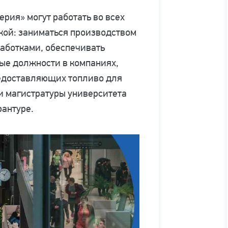
рия» могут работать во всех
икой: заниматься производством
аботками, обеспечивать
ные должности в компаниях,
едоставляющих топливо для
и магистратуры университета
рантуре.