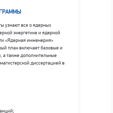
ОГРАММЫ
ты узнают все о ядерных
дерной энергетике и ядерной
сти «Ядерная инженерия»
бный план включает базовые и
, а также дополнительные
 магистерской диссертацией в
анций;