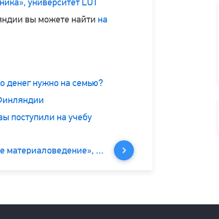
ника», университет LUT
яндии вы можете найти
на
о денег нужно на семью?
 Финляндии
вы поступили на учебу
Магистратура по программе «Инженерное материаловедение», университет Тампере