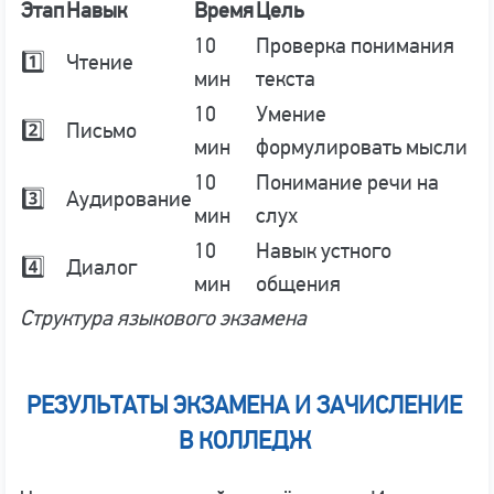
Этап
Навык
Время
Цель
10
Проверка понимания
1️⃣
Чтение
мин
текста
10
Умение
2️⃣
Письмо
мин
формулировать мысли
10
Понимание речи на
3️⃣
Аудирование
мин
слух
10
Навык устного
4️⃣
Диалог
мин
общения
Структура языкового экзамена
РЕЗУЛЬТАТЫ ЭКЗАМЕНА И ЗАЧИСЛЕНИЕ
В КОЛЛЕДЖ