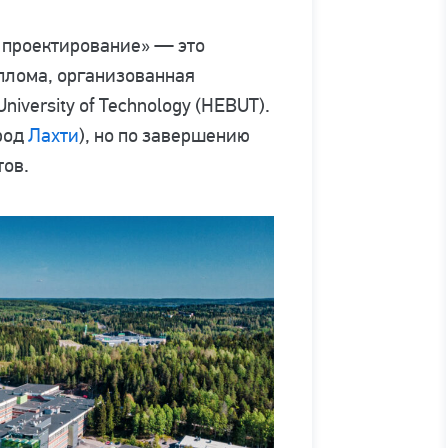
 проектирование» — это
плома, организованная
niversity of Technology (HEBUT).
род
Лахти
), но по завершению
тов.