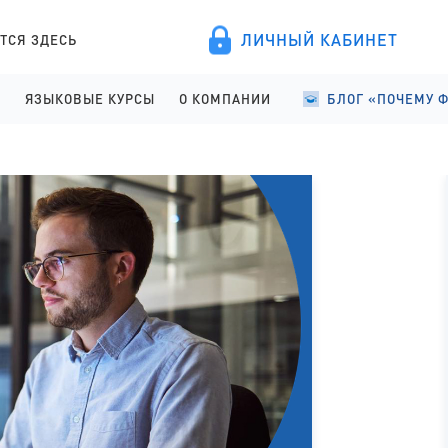
ЛИЧНЫЙ КАБИНЕТ
ТСЯ ЗДЕСЬ
А
ЯЗЫКОВЫЕ КУРСЫ
О КОМПАНИИ
БЛОГ «ПОЧЕМУ 
ПРОВЕДЕНИЕ
АНГЛИЙСКИЙ ДЛЯ ДЕТЕЙ
О КОМПАНИИ
УЧЕБА В ФИНЛЯНД
ИСТРАЦИЯ
АНГЛИЙСКИЙ ДЛЯ ШКОЛЬНИКОВ
ПРАВОВЫЕ ДОКУМЕНТЫ
УЧЕБА В ФИНЛЯНД
АНГЛИЙСКИЙ ДЛЯ СТАРШЕКЛАССНИКОВ
СОТРУДНИЧЕСТВО
СТУДЕНЧЕСКАЯ Ж
АНГЛИЙСКИЙ ДЛЯ ВЗРОСЛЫХ
ЯЗЫКОВЫЕ КУРСЫ
ФИНСКИЙ ДЛЯ ПОСТУПАЮЩИХ
ОТЗЫВЫ