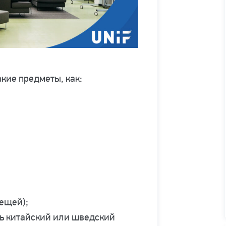
акие предметы, как:
вещей);
ь китайский или шведский