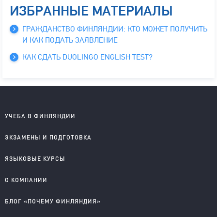
ИЗБРАННЫЕ МАТЕРИАЛЫ
ГРАЖДАНСТВО ФИНЛЯНДИИ: КТО МОЖЕТ ПОЛУЧИТЬ
И КАК ПОДАТЬ ЗАЯВЛЕНИЕ
КАК СДАТЬ DUOLINGO ENGLISH TEST?
УЧЕБА В ФИНЛЯНДИИ
Школы на английском
ЭКЗАМЕНЫ И ПОДГОТОВКА
Колледжи на английском
Университеты на английском
IELTS подготовка и проведение
ЯЗЫКОВЫЕ КУРСЫ
Колледжи на финском
YKI подготовка и регистрация
Английский для детей
О КОМПАНИИ
Английский для школьников
Английский для старшеклассников
О компании
БЛОГ «ПОЧЕМУ ФИНЛЯНДИЯ»
Английский для взрослых
Правовые документы
Финский для поступающих
Приглашаем к сотрудничеству