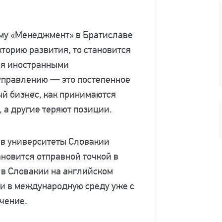
мму «Менеджмент» в Братиславе
екторию развития, то становится
тся иностранными
 управлению — это постепенное
ый бизнес, как принимаются
 а другие теряют позиции.
е в университеты Словакии
ановится отправной точкой в
 в Словакии на английском
и в международную среду уже с
учение.