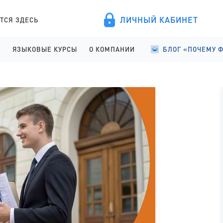
ЛИЧНЫЙ КАБИНЕТ
ТСЯ ЗДЕСЬ
А
ЯЗЫКОВЫЕ КУРСЫ
О КОМПАНИИ
БЛОГ «ПОЧЕМУ 
ПРОВЕДЕНИЕ
АНГЛИЙСКИЙ ДЛЯ ДЕТЕЙ
О КОМПАНИИ
УЧЕБА В ФИНЛЯНД
ИСТРАЦИЯ
АНГЛИЙСКИЙ ДЛЯ ШКОЛЬНИКОВ
ПРАВОВЫЕ ДОКУМЕНТЫ
УЧЕБА В ФИНЛЯНД
АНГЛИЙСКИЙ ДЛЯ СТАРШЕКЛАССНИКОВ
СОТРУДНИЧЕСТВО
СТУДЕНЧЕСКАЯ Ж
АНГЛИЙСКИЙ ДЛЯ ВЗРОСЛЫХ
ЯЗЫКОВЫЕ КУРСЫ
ФИНСКИЙ ДЛЯ ПОСТУПАЮЩИХ
ОТЗЫВЫ