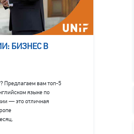
И: БИЗНЕС В
? Предлагаем вам топ-5
нглийском языке по
кии — это отличная
вропе
есяц.