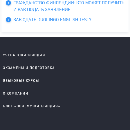
ГРАЖДАНСТВО ФИНЛЯНДИИ: КТО МОЖЕТ ПОЛУЧИТЬ
И КАК ПОДАТЬ ЗАЯВЛЕНИЕ
КАК СДАТЬ DUOLINGO ENGLISH TEST?
УЧЕБА В ФИНЛЯНДИИ
Школы на английском
ЭКЗАМЕНЫ И ПОДГОТОВКА
Колледжи на английском
Университеты на английском
IELTS подготовка и проведение
ЯЗЫКОВЫЕ КУРСЫ
Колледжи на финском
YKI подготовка и регистрация
Английский для детей
О КОМПАНИИ
Английский для школьников
Английский для старшеклассников
О компании
БЛОГ «ПОЧЕМУ ФИНЛЯНДИЯ»
Английский для взрослых
Правовые документы
Финский для поступающих
Приглашаем к сотрудничеству
Учеба в Финляндии на английском
Учеба в Финляндии на финском
Студентческая жизнь