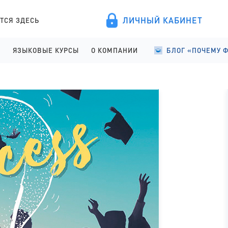
ЛИЧНЫЙ КАБИНЕТ
ТСЯ ЗДЕСЬ
А
ЯЗЫКОВЫЕ КУРСЫ
О КОМПАНИИ
БЛОГ «ПОЧЕМУ 
ПРОВЕДЕНИЕ
АНГЛИЙСКИЙ ДЛЯ ДЕТЕЙ
О КОМПАНИИ
УЧЕБА В ФИНЛЯНД
ИСТРАЦИЯ
АНГЛИЙСКИЙ ДЛЯ ШКОЛЬНИКОВ
ПРАВОВЫЕ ДОКУМЕНТЫ
УЧЕБА В ФИНЛЯНД
АНГЛИЙСКИЙ ДЛЯ СТАРШЕКЛАССНИКОВ
СОТРУДНИЧЕСТВО
СТУДЕНЧЕСКАЯ Ж
АНГЛИЙСКИЙ ДЛЯ ВЗРОСЛЫХ
ЯЗЫКОВЫЕ КУРСЫ
ФИНСКИЙ ДЛЯ ПОСТУПАЮЩИХ
ОТЗЫВЫ