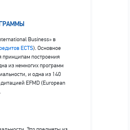
ОГРАММЫ
ernational Business» в
редитов ECTS
). Основное
я принципам построения
дна из немногих программ
альности, и одна из 140
едитацией EFMD (European
.
альности. Это предметы из