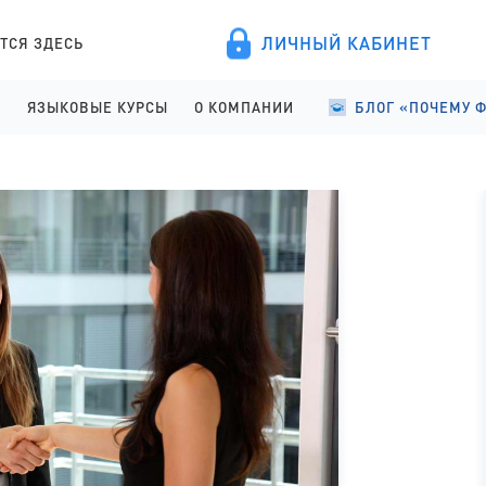
ЛИЧНЫЙ КАБИНЕТ
ТСЯ ЗДЕСЬ
А
ЯЗЫКОВЫЕ КУРСЫ
О КОМПАНИИ
БЛОГ «ПОЧЕМУ 
ПРОВЕДЕНИЕ
АНГЛИЙСКИЙ ДЛЯ ДЕТЕЙ
О КОМПАНИИ
УЧЕБА В ФИНЛЯНД
ИСТРАЦИЯ
АНГЛИЙСКИЙ ДЛЯ ШКОЛЬНИКОВ
ПРАВОВЫЕ ДОКУМЕНТЫ
УЧЕБА В ФИНЛЯНД
АНГЛИЙСКИЙ ДЛЯ СТАРШЕКЛАССНИКОВ
СОТРУДНИЧЕСТВО
СТУДЕНЧЕСКАЯ Ж
АНГЛИЙСКИЙ ДЛЯ ВЗРОСЛЫХ
ЯЗЫКОВЫЕ КУРСЫ
ФИНСКИЙ ДЛЯ ПОСТУПАЮЩИХ
ОТЗЫВЫ