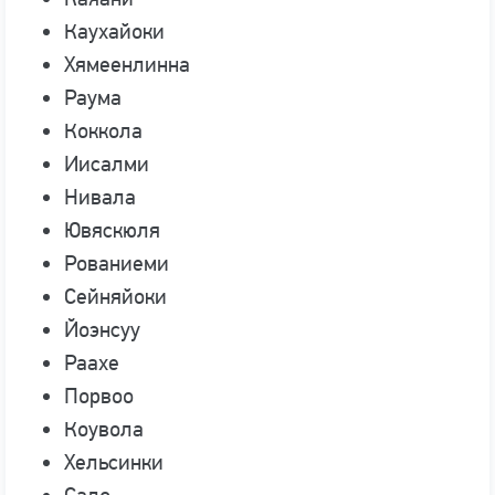
Каухайоки
Хямеенлинна
Раума
Коккола
Иисалми
Нивала
Ювяскюля
Рованиеми
Сейняйоки
Йоэнсуу
Раахе
Порвоо
Коувола
Хельсинки