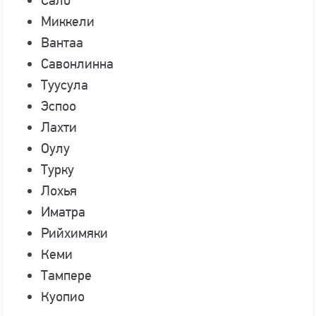
Сало
Миккели
Вантаа
Савонлинна
Туусула
Эспоо
Лахти
Оулу
Турку
Лохья
Иматра
Рийхимяки
Кеми
Тампере
Куопио