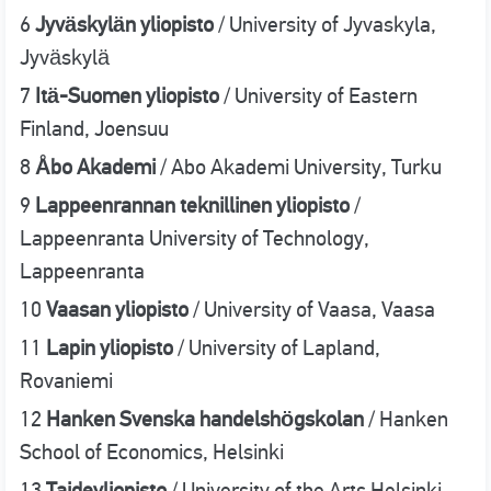
6
Jyväskylän yliopisto
/ University of Jyvaskyla,
Jyväskylä
7
Itä-Suomen yliopisto
/ University of Eastern
Finland, Joensuu
8
Åbo Akademi
/ Abo Akademi University, Turku
9
Lappeenrannan teknillinen yliopisto
/
Lappeenranta University of Technology,
Lappeenranta
10
Vaasan yliopisto
/ University of Vaasa, Vaasa
11
Lapin yliopisto
/ University of Lapland,
Rovaniemi
12
Hanken Svenska handelshögskolan
/ Hanken
School of Economics, Helsinki
13
Taideyliopisto
/ University of the Arts Helsinki,