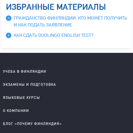
ИЗБРАННЫЕ МАТЕРИАЛЫ
ГРАЖДАНСТВО ФИНЛЯНДИИ: КТО МОЖЕТ ПОЛУЧИТЬ
И КАК ПОДАТЬ ЗАЯВЛЕНИЕ
КАК СДАТЬ DUOLINGO ENGLISH TEST?
УЧЕБА В ФИНЛЯНДИИ
Школы на английском
ЭКЗАМЕНЫ И ПОДГОТОВКА
Колледжи на английском
Университеты на английском
IELTS подготовка и проведение
ЯЗЫКОВЫЕ КУРСЫ
Колледжи на финском
YKI подготовка и регистрация
Английский для детей
О КОМПАНИИ
Английский для школьников
Английский для старшеклассников
О компании
БЛОГ «ПОЧЕМУ ФИНЛЯНДИЯ»
Английский для взрослых
Правовые документы
Финский для поступающих
Приглашаем к сотрудничеству