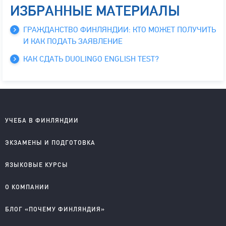
ИЗБРАННЫЕ МАТЕРИАЛЫ
ГРАЖДАНСТВО ФИНЛЯНДИИ: КТО МОЖЕТ ПОЛУЧИТЬ
И КАК ПОДАТЬ ЗАЯВЛЕНИЕ
КАК СДАТЬ DUOLINGO ENGLISH TEST?
УЧЕБА В ФИНЛЯНДИИ
Школы на английском
ЭКЗАМЕНЫ И ПОДГОТОВКА
Колледжи на английском
Университеты на английском
IELTS подготовка и проведение
ЯЗЫКОВЫЕ КУРСЫ
Колледжи на финском
YKI подготовка и регистрация
Английский для детей
О КОМПАНИИ
Английский для школьников
Английский для старшеклассников
О компании
БЛОГ «ПОЧЕМУ ФИНЛЯНДИЯ»
Английский для взрослых
Правовые документы
Финский для поступающих
Приглашаем к сотрудничеству