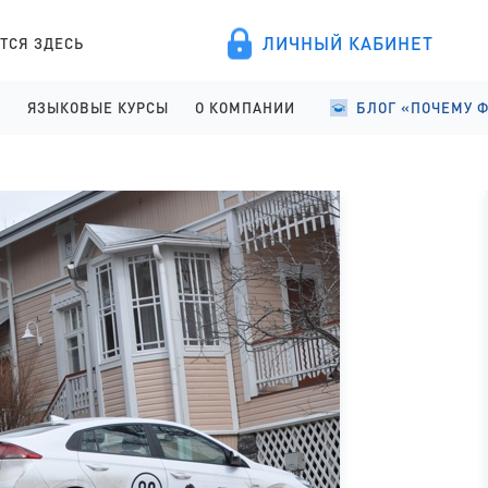
ЛИЧНЫЙ КАБИНЕТ
ТСЯ ЗДЕСЬ
А
ЯЗЫКОВЫЕ КУРСЫ
О КОМПАНИИ
БЛОГ «ПОЧЕМУ 
ПРОВЕДЕНИЕ
АНГЛИЙСКИЙ ДЛЯ ДЕТЕЙ
О КОМПАНИИ
УЧЕБА В ФИНЛЯНД
ИСТРАЦИЯ
АНГЛИЙСКИЙ ДЛЯ ШКОЛЬНИКОВ
ПРАВОВЫЕ ДОКУМЕНТЫ
УЧЕБА В ФИНЛЯНД
АНГЛИЙСКИЙ ДЛЯ СТАРШЕКЛАССНИКОВ
СОТРУДНИЧЕСТВО
СТУДЕНЧЕСКАЯ Ж
АНГЛИЙСКИЙ ДЛЯ ВЗРОСЛЫХ
ЯЗЫКОВЫЕ КУРСЫ
ФИНСКИЙ ДЛЯ ПОСТУПАЮЩИХ
ОТЗЫВЫ