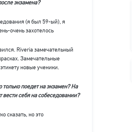
после экзамена?
едования (я был 59-ый), я
ень-очень захотелось
вился. Riveria замечательный
красках. Замечательные
 этикету новые ученики.
о только поедет на экзамен? На
т вести себя на собеседовании?
о сказать, но это