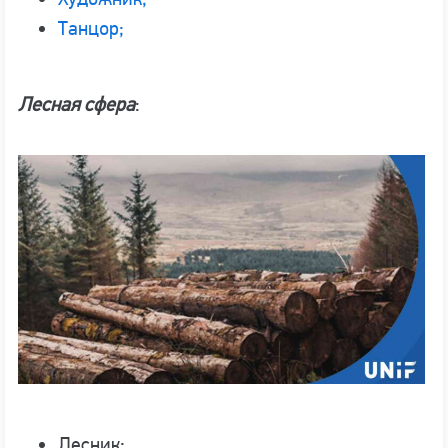
Танцор;
Лесная сфера
:
Лесник;